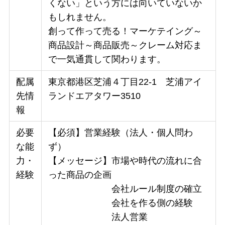
くない」という方には向いていないか
もしれません。
創って作って売る！マーケテイング～
商品設計～商品販売～クレーム対応ま
で一気通貫して関わります。
配属
東京都港区芝浦４丁目22-1 芝浦アイ
先情
ランドエアタワー3510
報
必要
【必須】営業経験（法人・個人問わ
な能
ず）
力・
【メッセージ】市場や時代の流れに合
経験
った商品の企画
会社ルール制度の確立
会社を作る側の経験
法人営業